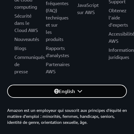
Support
fréquentes
JavaScript
computing
(FAQ)
Obtenez
sur AWS
Sécurité
techniques
l’aide
dans le
et sur
d’experts
Cloud AWS
les
Accessibilit
Nouveautés
produits
AWS
Blogs
Rapports
Information
d'analystes
Communiqués
juridiques
de
Partenaires
presse
AWS
English
Amazon est un employeur qui souscrit aux principes d’équité en
matière d’emploi : minorités, femmes, handicaps, seniors,
identité de genre, orientation sexuelle, âge.