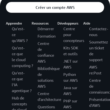
Créer un compte AWS
Apprendre
Ressources
Développeurs
Aide
Qu’est-
Démarrer
Centre
Contactez-
ce
pour
nous
Formation
qu’AWS ?
concepteurs
Soumettez
Centre
Qu’est-
Kits SDK
un ticket
de
ce que
et outils
de
confiance
le cloud
support
AWS
.NET sur
computing ?
AWS
AWS
Bibliothèque
Qu’est-
re:Post
de
Python
ce que
solutions
sur AWS
Centre
l’IA
AWS
de
Java sur
agentique ?
connaissanc
Centre
AWS
Hub de
d'architecture
Présentatio
PHP sur
concepts
d’AWS
Questions
AWS
de cloud