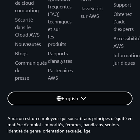
de cloud
Support
fréquentes
JavaScript
computing
(FAQ)
Obtenez
sur AWS
Sécurité
techniques
l’aide
dans le
et sur
d’experts
Cloud AWS
les
Accessibilit
Nouveautés
produits
AWS
Blogs
Rapports
Information
d'analystes
Communiqués
juridiques
de
Partenaires
presse
AWS
English
Amazon est un employeur qui souscrit aux principes d’équité en
matière d’emploi : minorités, femmes, handicaps, seniors,
identité de genre, orientation sexuelle, âge.