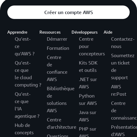
Créer un compte AWS
Apprendre
Ressources
Développeurs
Aide
Qu’est-
Démarrer
Centre
Contactez-
ce
pour
nous
Formation
qu’AWS ?
concepteurs
Soumettez
Centre
Qu’est-
Kits SDK
un ticket
de
ce que
et outils
de
confiance
le cloud
support
AWS
.NET sur
computing ?
AWS
AWS
Bibliothèque
Qu’est-
re:Post
de
Python
ce que
solutions
sur AWS
Centre
l’IA
AWS
de
Java sur
agentique ?
connaissanc
Centre
AWS
Hub de
d'architecture
Présentatio
PHP sur
concepts
d’AWS
Questions
AWS