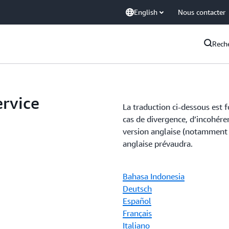
English
Nous contacter
Rech
ervice
La traduction ci-dessous est 
e
cas de divergence, d’incohéren
version anglaise (notamment e
anglaise prévaudra.
Bahasa Indonesia
Deutsch
Español
Français
Italiano