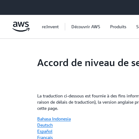
Passer au contenu principal
re:Invent
Découvrir AWS
Produits
S
Accord de niveau de 
La traduction ci-dessous est fournie à des fins infor
raison de délais de traduction), la version anglaise 
cette page.
Bahasa Indonesia
Deutsch
Español
Français