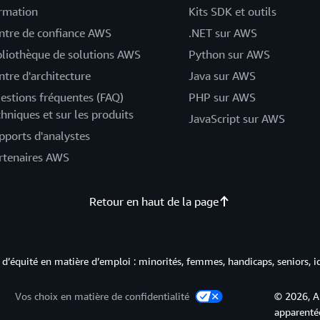
rmation
Kits SDK et outils
ntre de confiance AWS
.NET sur AWS
bliothèque de solutions AWS
Python sur AWS
ntre d'architecture
Java sur AWS
estions fréquentes (FAQ)
PHP sur AWS
chniques et sur les produits
JavaScript sur AWS
pports d'analystes
rtenaires AWS
Retour en haut de la page
d’équité en matière d’emploi : minorités, femmes, handicaps, seniors, i
Vos choix en matière de confidentialité
© 2026, A
apparentée