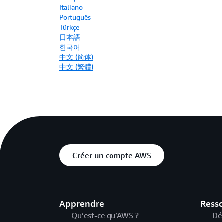
Italiano
Português
Türkçe
日本語
한국어
中文 (简体)
中文 (繁體)
Créer un compte AWS
Apprendre
Ress
Qu’est-ce qu’AWS ?
Dé