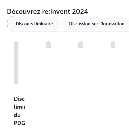
Découvrez re:Invent 2024
Discours liminaire
Discussion sur l'innovation
Discours
Méthodes
Pratiques
Pratiq
liminaire
architecturales
exemplaires
exempl
du
et
en
pour
PDG
avancées
matière
les