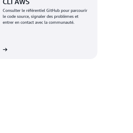
CLI AWS
Consulter le référentiel GitHub pour parcourir
le code source, signaler des problèmes et
entrer en contact avec la communauté.
on