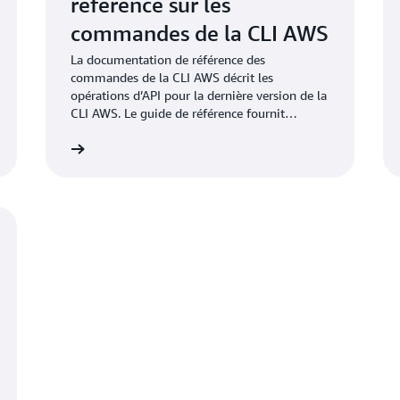
référence sur les
commandes de la CLI AWS
La documentation de référence des
commandes de la CLI AWS décrit les
opérations d’API pour la dernière version de la
CLI AWS. Le guide de référence fournit
également des exemples de demandes, de
cumentation
Voir la documentati
réponses et d'erreurs pour les protocoles de
services web pris en charge.