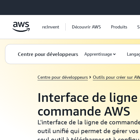
Passer au contenu principal
re:Invent
Découvrir AWS
Produits
S
Centre pour développeurs
Apprentissage
Langa
Centre pour développeurs
Outils pour créer sur A
Interface de ligne
commande AWS
L'interface de la ligne de command
outil unifié qui permet de gérer vo
seul outil à télécharger et à config