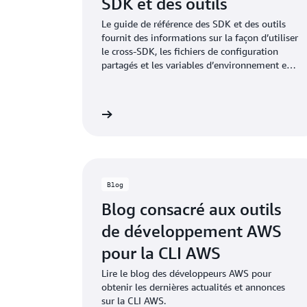
SDK et des outils
Le guide de référence des SDK et des outils
fournit des informations sur la façon d’utiliser
le cross-SDK, les fichiers de configuration
partagés et les variables d’environnement en
vue de configurer votre kit SDK et sur la
manière de vous authentifier auprès d’AWS
lorsque vous développez du code avec les
oir la documentation
Voir la do
services AWS.
Blog
Blog consacré aux outils
de développement AWS
pour la CLI AWS
Lire le blog des développeurs AWS pour
obtenir les dernières actualités et annonces
sur la CLI AWS.