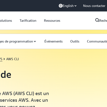
English
Nous contacter
olutions
Tarification
Ressources
Rech
ges de programmation
Événements
Outils
Communaut
WS
AWS CLI
 de
e AWS (AWS CLI) est un
s services AWS. Avec un
urer, vous pouvez