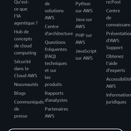
Qu’est-
re:Post
de
Python
ce que
solutions
sur AWS
Centre
l’IA
AWS
de
Java sur
agentique ?
connaissanc
Centre
AWS
Hub de
d'architecture
Présentatio
PHP sur
concepts
d’AWS
Questions
AWS
de cloud
Support
fréquentes
JavaScript
computing
(FAQ)
Obtenez
sur AWS
Sécurité
techniques
l’aide
dans le
et sur
d’experts
Cloud AWS
les
Accessibilit
Nouveautés
produits
AWS
Blogs
Rapports
Information
d'analystes
Communiqués
juridiques
de
Partenaires
presse
AWS