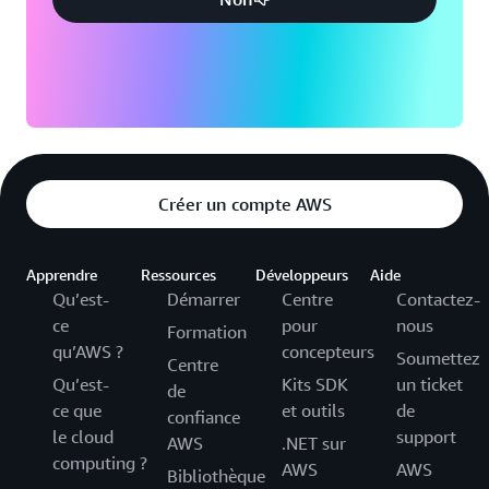
Créer un compte AWS
Apprendre
Ressources
Développeurs
Aide
Qu’est-
Démarrer
Centre
Contactez-
ce
pour
nous
Formation
qu’AWS ?
concepteurs
Soumettez
Centre
Qu’est-
Kits SDK
un ticket
de
ce que
et outils
de
confiance
le cloud
support
AWS
.NET sur
computing ?
AWS
AWS
Bibliothèque