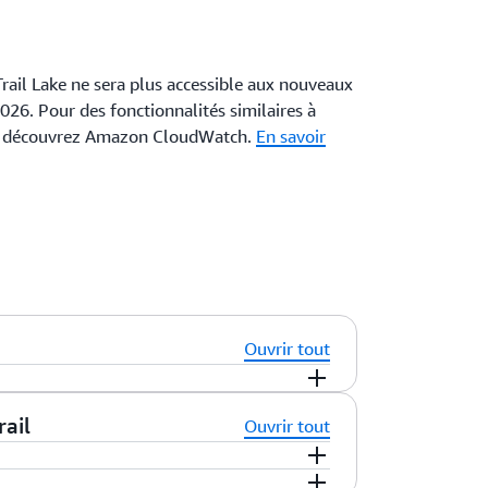
rail Lake ne sera plus accessible aux nouveaux
026. Pour des fonctionnalités similaires à
e, découvrez Amazon CloudWatch.
En savoir
Ouvrir tout
sécurité et le dépannage opérationnel.
ail
Ouvrir tout
s appels d'API sur l'ensemble des services
rail vous aident à répondre à la question