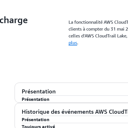
 charge
La fonctionnalité AWS CloudT
clients à compter du 31 mai 2
celles d’AWS CloudTrail Lak
plus
.
Présentation
Présentation
AWS CloudTrail permet l’audit, la surveillance de la 
Historique des événements AWS CloudTr
CloudTrail enregistre l'activité des utilisateurs et le
Présentation
AWS sous forme d'événements. Les événements CloudT
Toujours activé