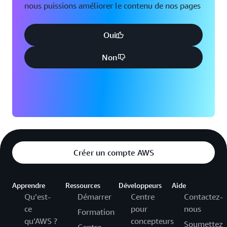
nous puissions améliorer le contenu de nos pages
Oui
Non
Créer un compte AWS
Apprendre
Ressources
Développeurs
Aide
Qu’est-
Démarrer
Centre
Contactez-
ce
pour
nous
Formation
qu’AWS ?
concepteurs
Soumettez