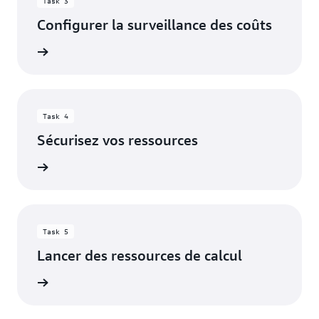
Task 3
Configurer la surveillance des coûts
oir plus
Task 4
Sécurisez vos ressources
oir plus
Task 5
Lancer des ressources de calcul
oir plus