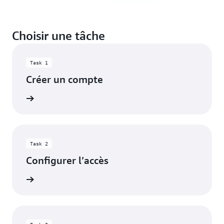
Choisir une tâche
Task 1
Créer un compte
oir plus
Task 2
Configurer l’accès
oir plus