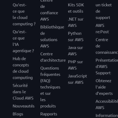
Centre
Qu’est-
Kits SDK
un ticket
de
ce que
et outils
de
confiance
le cloud
support
AWS
.NET sur
computing ?
AWS
AWS
Bibliothèque
Qu’est-
re:Post
de
Python
ce que
solutions
sur AWS
Centre
l’IA
AWS
de
Java sur
agentique ?
connaissanc
Centre
AWS
Hub de
d'architecture
Présentatio
PHP sur
concepts
d’AWS
Questions
AWS
de cloud
Support
fréquentes
JavaScript
computing
(FAQ)
Obtenez
sur AWS
Sécurité
techniques
l’aide
dans le
et sur
d’experts
Cloud AWS
les
Accessibilit
Nouveautés
produits
AWS
Blogs
Rapports
Information