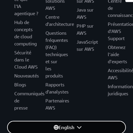
solutions
sur AWS
Centre
l’IA
AWS
de
Java sur
agentique ?
connaissanc
Centre
AWS
Hub de
d'architecture
Présentatio
PHP sur
concepts
d’AWS
Questions
AWS
de cloud
Support
fréquentes
JavaScript
computing
(FAQ)
Obtenez
sur AWS
Sécurité
techniques
l’aide
dans le
et sur
d’experts
Cloud AWS
les
Accessibilit
Nouveautés
produits
AWS
Blogs
Rapports
Information
d'analystes
Communiqués
juridiques
de
Partenaires
presse
AWS
English