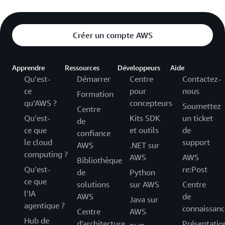
Créer un compte AWS
Apprendre
Ressources
Développeurs
Aide
Qu’est-
Démarrer
Centre
Contactez-
ce
pour
nous
Formation
qu’AWS ?
concepteurs
Soumettez
Centre
Qu’est-
Kits SDK
un ticket
de
ce que
et outils
de
confiance
le cloud
support
AWS
.NET sur
computing ?
AWS
AWS
Bibliothèque
Qu’est-
re:Post
de
Python
ce que
solutions
sur AWS
Centre
l’IA
AWS
de
Java sur
agentique ?
connaissanc
Centre
AWS
Hub de
d'architecture
Présentatio