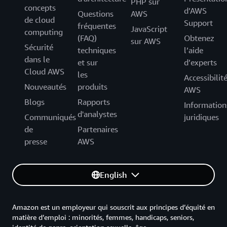
PHP sur
concepts
d’AWS
Questions
AWS
de cloud
Support
fréquentes
JavaScript
computing
(FAQ)
Obtenez
sur AWS
Sécurité
techniques
l’aide
dans le
et sur
d’experts
Cloud AWS
les
Accessibilit
Nouveautés
produits
AWS
Blogs
Rapports
Information
d'analystes
Communiqués
juridiques
de
Partenaires
presse
AWS
English
Amazon est un employeur qui souscrit aux principes d’équité en
matière d’emploi : minorités, femmes, handicaps, seniors,