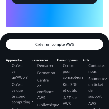
Créer un compte AWS
Apprendre
Ressources
Développeurs
Aide
Qu’est-
Démarrer
Centre
Contactez-
ce
pour
nous
Formation
qu’AWS ?
concepteurs
Soumettez
Centre
Qu’est-
Kits SDK
un ticket
de
ce que
et outils
de
confiance
le cloud
support
AWS
.NET sur
computing ?
AWS
AWS
Bibliothèque