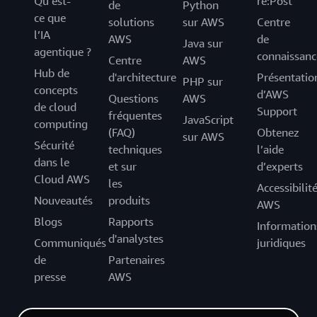
Qu’est-
re:Post
de
Python
ce que
solutions
sur AWS
Centre
l’IA
AWS
de
Java sur
agentique ?
connaissanc
Centre
AWS
Hub de
d'architecture
Présentatio
PHP sur
concepts
d’AWS
Questions
AWS
de cloud
Support
fréquentes
JavaScript
computing
(FAQ)
Obtenez
sur AWS
Sécurité
techniques
l’aide
dans le
et sur
d’experts
Cloud AWS
les
Accessibilit
Nouveautés
produits
AWS
Blogs
Rapports
Information
d'analystes
Communiqués
juridiques
de
Partenaires
presse
AWS