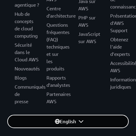
Java sur
agentique ?
connaissanc
Centre
AWS
Hub de
d'architecture
Présentatio
PHP sur
concepts
d’AWS
Questions
AWS
de cloud
Support
fréquentes
JavaScript
computing
(FAQ)
Obtenez
sur AWS
Sécurité
techniques
l’aide
dans le
et sur
d’experts
Cloud AWS
les
Accessibilit
Nouveautés
produits
AWS
Blogs
Rapports
Information
d'analystes
Communiqués
juridiques
de
Partenaires
presse
AWS
English