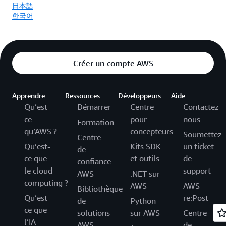
日本語
한국어
Créer un compte AWS
Apprendre
Ressources
Développeurs
Aide
Qu’est-
Démarrer
Centre
Contactez-
ce
pour
nous
Formation
qu’AWS ?
concepteurs
Soumettez
Centre
Qu’est-
Kits SDK
un ticket
de
ce que
et outils
de
confiance
le cloud
support
AWS
.NET sur
computing ?
AWS
AWS
Bibliothèque
Qu’est-
re:Post
de
Python
ce que
solutions
sur AWS
Centre
l’IA
AWS
de