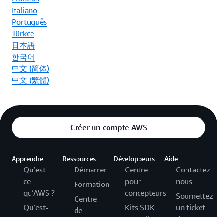
Italiano
Português
Türkçe
日本語
한국어
中文 (简体)
中文 (繁體)
Créer un compte AWS
Apprendre
Ressources
Développeurs
Aide
Qu’est-
Démarrer
Centre
Contactez-
ce
pour
nous
Formation
qu’AWS ?
concepteurs
Soumettez
Centre
Qu’est-
Kits SDK
un ticket
de