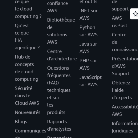
ce que
et outils
de
confiance
le cloud
support
AWS
.NET sur
computing ?
AWS
AWS
Bibliothèque
Qu’est-
re:Post
de
Python
ce que
solutions
sur AWS
Centre
l’IA
AWS
de
Java sur
agentique ?
connaissanc
Centre
AWS
Hub de
d'architecture
Présentatio
PHP sur
concepts
d’AWS
Questions
AWS
de cloud
Support
fréquentes
JavaScript
computing
(FAQ)
Obtenez
sur AWS
Sécurité
techniques
l’aide
dans le
et sur
d’experts
Cloud AWS
les
Accessibilit
Nouveautés
produits
AWS
Blogs
Rapports
Information
d'analystes
Communiqués
juridiques