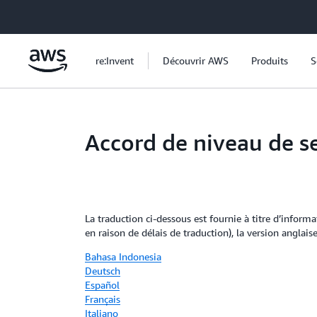
Passer au contenu principal
re:Invent
Découvrir AWS
Produits
S
Accord de niveau de 
La traduction ci-dessous est fournie à titre d’infor
en raison de délais de traduction), la version anglais
Bahasa Indonesia
Deutsch
Español
Français
Italiano