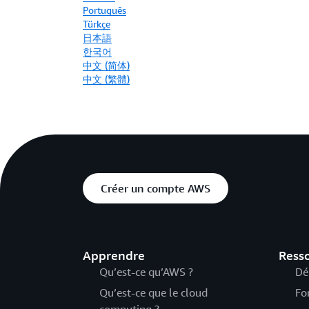
Português
Türkçe
日本語
한국어
中文 (简体)
中文 (繁體)
Créer un compte AWS
Apprendre
Ress
Qu’est-ce qu’AWS ?
Dé
Qu’est-ce que le cloud
Fo