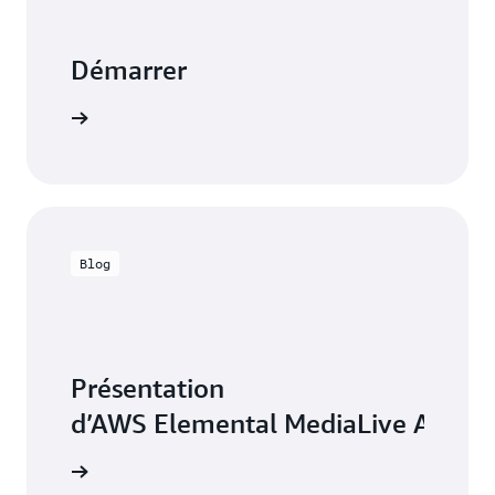
Démarrer
Démarrer
Blog
Présentation
d’AWS Elemental MediaLive Anyw
voir plus