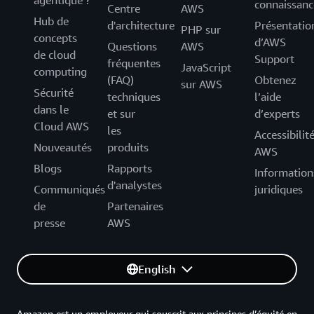
connaissanc
Centre
AWS
Hub de
d'architecture
Présentatio
PHP sur
concepts
d’AWS
Questions
AWS
de cloud
Support
fréquentes
JavaScript
computing
(FAQ)
Obtenez
sur AWS
Sécurité
techniques
l’aide
dans le
et sur
d’experts
Cloud AWS
les
Accessibilit
Nouveautés
produits
AWS
Blogs
Rapports
Information
d'analystes
Communiqués
juridiques
de
Partenaires
presse
AWS
English
Amazon est un employeur qui souscrit aux principes d’équité en