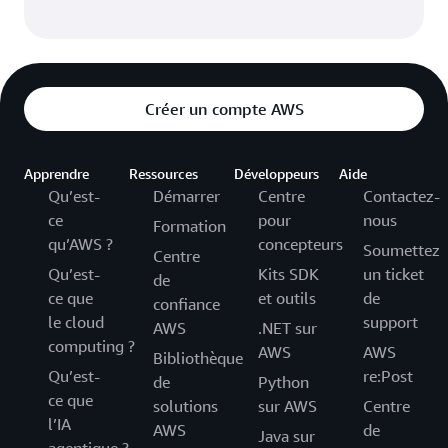
Créer un compte AWS
Apprendre
Ressources
Développeurs
Aide
Qu’est-
Démarrer
Centre
Contactez-
ce
pour
nous
Formation
qu’AWS ?
concepteurs
Soumettez
Centre
Qu’est-
Kits SDK
un ticket
de
ce que
et outils
de
confiance
le cloud
support
AWS
.NET sur
computing ?
AWS
AWS
Bibliothèque
Qu’est-
re:Post
de
Python
ce que
solutions
sur AWS
Centre
l’IA
AWS
de
Java sur
agentique ?