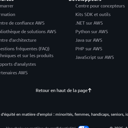
marrer
Centre pour concepteurs
rmation
Kits SDK et outils
ntre de confiance AWS
.NET sur AWS
bliothèque de solutions AWS
Python sur AWS
ntre d'architecture
Java sur AWS
estions fréquentes (FAQ)
PHP sur AWS
chniques et sur les produits
JavaScript sur AWS
pports d'analystes
rtenaires AWS
Retour en haut de la page
d’équité en matière d’emploi : minorités, femmes, handicaps, seniors, i