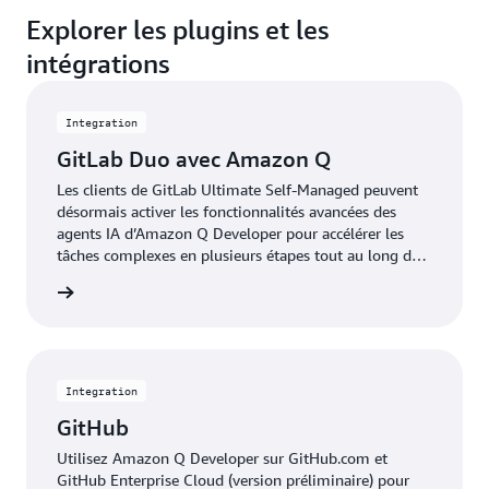
Explorer les plugins et les
intégrations
Integration
GitLab Duo avec Amazon Q
Les clients de GitLab Ultimate Self-Managed peuvent
désormais activer les fonctionnalités avancées des
agents IA d’Amazon Q Developer pour accélérer les
tâches complexes en plusieurs étapes tout au long du
cycle de vie du développement logiciel.
oir plus
Integration
GitHub
Utilisez Amazon Q Developer sur GitHub.com et
GitHub Enterprise Cloud (version préliminaire) pour