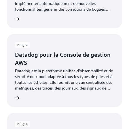
implémenter automatiquement de nouvelles
fonctionnalités, générer des corrections de bogues,
augmenter la couverture des tests, créer de la
oir plus
documentation, effectuer des révisions de code sur
toutes les nouvelles requêtes d’extraction (pull) et
moderniser les anciennes applications Java, tout en
utilisant les requêtes d’extraction et les problèmes
natifs de GitHub.
Plugin
Datadog pour la Console de gestion
AWS
Datadog est la plateforme unifiée d’observabilité et de
sécurité du cloud adaptée à tous les types de piles et à
toutes les échelles. Elle fournit une vue centralisée des
métriques, des traces, des journaux, des signaux de
sécurité, des données de coûts, etc., afin que toutes les
e plugin
équipes puissent collaborer plus efficacement.
Plugin