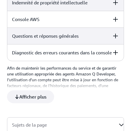
Indemnité de propriété intellectuelle
Free
Pro
Oui
Oui
Console AWS
Free
Pro
Désabonnement
Désinscription
disponible
automatique
Questions et réponses générales
Free
Pro
Non
Oui
Diagnostic des erreurs courantes dans la console
Free
Pro
Afin de maintenir les performances du service et de garantir
Free
Pro
Oui
Oui
une utilisation appropriée des agents Amazon Q Developer,
l’utilisation d’un compte peut être mise à jour en fonction de
facteurs régionaux, de l’historique des paiements, d’une
Oui
Oui
utilisation frauduleuse ou de l’approbation d’une demande
Afficher plus
d’augmentation de quota. Pour en savoir plus, consultez la
section
Limites du service
.
* Les fonctionnalités d'Amazon Q Developer pour les mises à
niveau de code Java sont accessibles tant aux utilisateurs de
Sujets de la page
l’offre gratuite d’Amazon Q Developer, que de l’offre Amazon Q