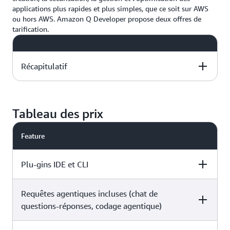
applications plus rapides et plus simples, que ce soit sur AWS
ou hors AWS. Amazon Q Developer propose deux offres de
tarification.
Récapitulatif
Free Tier:
Pro Tier: Expanded limits
Advanced
$19/mo. per user
Tableau des prix
capabilities at zero
cost
Feature
L’offre gratuite inclut les éléments
Plu-gins IDE et CLI
suivants :
Requêtes
agentiques
Augmentation des limites
Requêtes agentiques incluses (chat de
Free
Pro
mensuelles
pour les requêtes agentiques
questions-réponses, codage agentique)
limitées
Augmentation des limites
Accès aux
pour la transformation