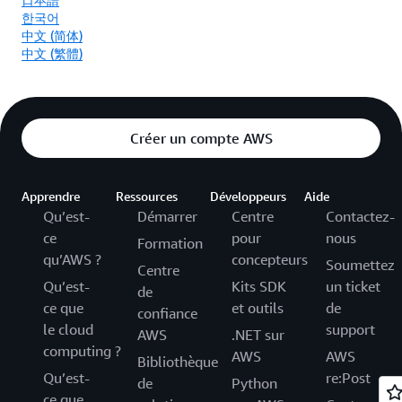
한국어
中文 (简体)
中文 (繁體)
Créer un compte AWS
Apprendre
Ressources
Développeurs
Aide
Qu’est-
Démarrer
Centre
Contactez-
ce
pour
nous
Formation
qu’AWS ?
concepteurs
Soumettez
Centre
Qu’est-
Kits SDK
un ticket
de
ce que
et outils
de
confiance
le cloud
support
AWS
.NET sur
computing ?
AWS
AWS
Bibliothèque
Qu’est-
re:Post
de
Python
ce que