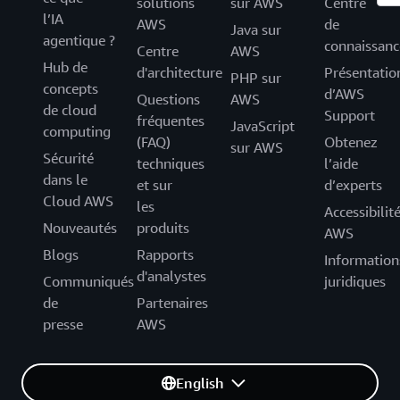
solutions
sur AWS
Centre
l’IA
AWS
de
Java sur
agentique ?
connaissanc
Centre
AWS
Hub de
d'architecture
Présentatio
PHP sur
concepts
d’AWS
Questions
AWS
de cloud
Support
fréquentes
JavaScript
computing
(FAQ)
Obtenez
sur AWS
Sécurité
techniques
l’aide
dans le
et sur
d’experts
Cloud AWS
les
Accessibilit
Nouveautés
produits
AWS
Blogs
Rapports
Information
d'analystes
Communiqués
juridiques
de
Partenaires
presse
AWS
English