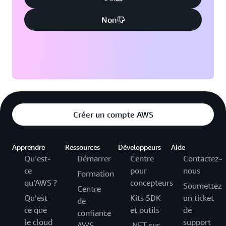
Non
Créer un compte AWS
Apprendre
Ressources
Développeurs
Aide
Qu’est-
Démarrer
Centre
Contactez-
ce
pour
nous
Formation
qu’AWS ?
concepteurs
Soumettez
Centre
Qu’est-
Kits SDK
un ticket
de
ce que
et outils
de
confiance
le cloud
support
AWS
.NET sur