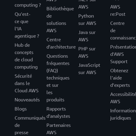
computing ?
AWS
AWS
Bibliothèque
Qu’est-
re:Post
de
Python
ce que
solutions
sur AWS
Centre
l’IA
AWS
de
Java sur
agentique ?
connaissanc
Centre
AWS
Hub de
d'architecture
Présentatio
PHP sur
concepts
d’AWS
Questions
AWS
de cloud
Support
fréquentes
JavaScript
computing
(FAQ)
Obtenez
sur AWS
Sécurité
techniques
l’aide
dans le
et sur
d’experts
Cloud AWS
les
Accessibilit
Nouveautés
produits
AWS
Blogs
Rapports
Information
d'analystes
Communiqués
juridiques
de
Partenaires
presse
AWS