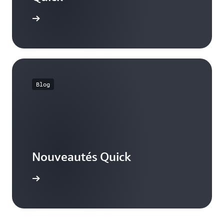
contacter
Blog
Nouveautés Quick
voir plus