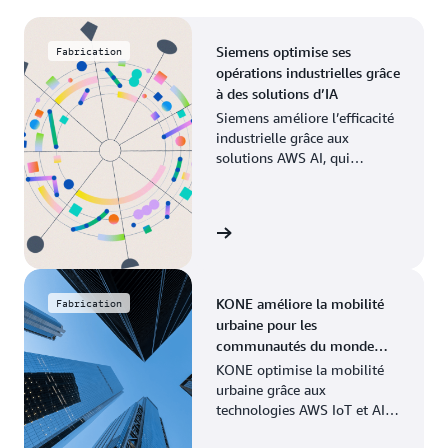
Siemens optimise ses
Fabrication
opérations industrielles grâce
à des solutions d’IA
Siemens améliore l’efficacité
industrielle grâce aux
solutions AWS AI, qui
modernisent les processus de
fabrication dans l’ensemble
de ses opérations mondiales.
Voir le témoignage
KONE améliore la mobilité
Fabrication
urbaine pour les
communautés du monde
entier
KONE optimise la mobilité
urbaine grâce aux
technologies AWS IoT et AI,
permettant une maintenance