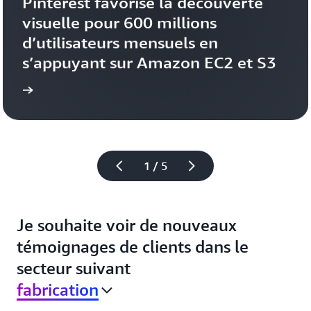
Pinterest favorise la découverte 
visuelle pour 600 millions 
d’utilisateurs mensuels en 
s’appuyant sur Amazon EC2 et S3
gnage
Voir le témoi
1 / 5
Je souhaite voir de nouveaux
témoignages de clients dans le
secteur suivant
fabrication