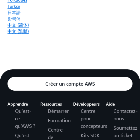
Türkçe
日本語
한국어
中文 (简体)
中文 (繁體)
Créer un compte AWS
Apprendre
Ressources
Développeurs
Aide
Qu’est-
Démarrer
Centre
Contactez-
ce
pour
nous
Formation
qu’AWS ?
concepteurs
Soumettez
Centre
Qu’est-
Kits SDK
un ticket
de