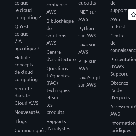
ce que
et outils
de
confiance
le cloud
support
AWS
.NET sur
computing ?
AWS
AWS
Bibliothèque
Qu’est-
re:Post
de
Python
ce que
solutions
sur AWS
Centre
l’IA
AWS
de
Java sur
agentique ?
connaissanc
Centre
AWS
Hub de
d'architecture
Présentatio
PHP sur
concepts
d’AWS
Questions
AWS
de cloud
Support
fréquentes
JavaScript
computing
(FAQ)
Obtenez
sur AWS
Sécurité
techniques
l’aide
dans le
et sur
d’experts
Cloud AWS
les
Accessibilit
Nouveautés
produits
AWS
Blogs
Rapports
Information
d'analystes
Communiqués
juridiques