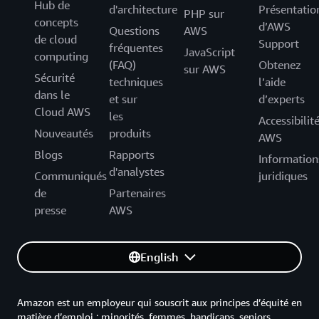
Hub de
d'architecture
Présentatio
PHP sur
concepts
d’AWS
Questions
AWS
de cloud
Support
fréquentes
JavaScript
computing
(FAQ)
Obtenez
sur AWS
Sécurité
techniques
l’aide
dans le
et sur
d’experts
Cloud AWS
les
Accessibilit
Nouveautés
produits
AWS
Blogs
Rapports
Information
d'analystes
Communiqués
juridiques
de
Partenaires
presse
AWS
English
Amazon est un employeur qui souscrit aux principes d’équité en
matière d’emploi : minorités, femmes, handicaps, seniors,