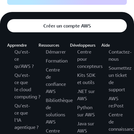
Créer un compte AWS
Apprendre
Ressources
Développeurs
Aide
Qu’est-
Démarrer
Centre
Contactez-
ce
pour
nous
Formation
qu’AWS ?
concepteurs
Soumettez
Centre
Qu’est-
Kits SDK
un ticket
de
ce que
et outils
de
confiance
le cloud
support
AWS
.NET sur
computing ?
AWS
AWS
Bibliothèque
Qu’est-
re:Post
de
Python
ce que
solutions
sur AWS
Centre
l’IA
AWS
de
Java sur
agentique ?
connaissanc
Centre
AWS