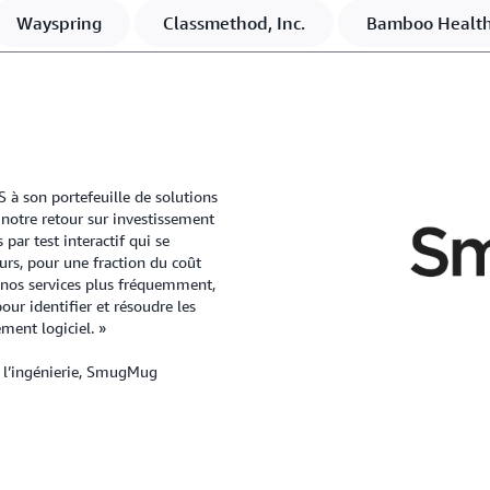
Wayspring
Classmethod, Inc.
Bamboo Healt
flux de données.
 à son portefeuille de solutions
 notre retour sur investissement
par test interactif qui se
urs, pour une fraction du coût
 nos services plus fréquemment,
ur identifier et résoudre les
ment logiciel. »
de l’ingénierie, SmugMug