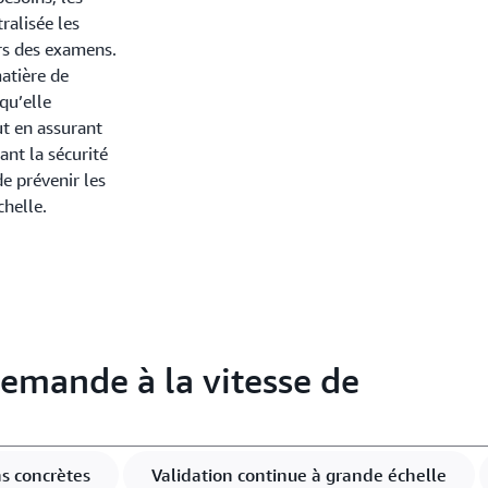
ralisée les
rs des examens.
matière de
qu’elle
t en assurant
ant la sécurité
e prévenir les
chelle.
 demande à la vitesse de
ns concrètes
Validation continue à grande échelle