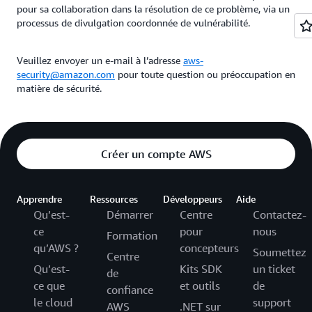
pour sa collaboration dans la résolution de ce problème, via un
processus de divulgation coordonnée de vulnérabilité.
Veuillez envoyer un e‑mail à l’adresse
aws-
security@amazon.com
pour toute question ou préoccupation en
matière de sécurité.
Créer un compte AWS
Apprendre
Ressources
Développeurs
Aide
Qu’est-
Démarrer
Centre
Contactez-
ce
pour
nous
Formation
qu’AWS ?
concepteurs
Soumettez
Centre
Qu’est-
Kits SDK
un ticket
de
ce que
et outils
de
confiance
le cloud
support
AWS
.NET sur