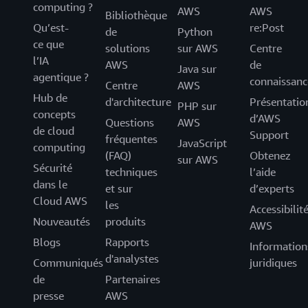
computing ?
AWS
AWS
Bibliothèque
Qu’est-
re:Post
de
Python
ce que
solutions
sur AWS
Centre
l’IA
AWS
de
Java sur
agentique ?
connaissanc
Centre
AWS
Hub de
d'architecture
Présentatio
PHP sur
concepts
d’AWS
Questions
AWS
de cloud
Support
fréquentes
JavaScript
computing
(FAQ)
Obtenez
sur AWS
Sécurité
techniques
l’aide
dans le
et sur
d’experts
Cloud AWS
les
Accessibilit
Nouveautés
produits
AWS
Blogs
Rapports
Information
d'analystes
Communiqués
juridiques
de
Partenaires
presse
AWS