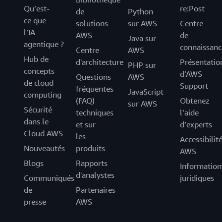
Qu’est-
re:Post
de
Python
ce que
solutions
sur AWS
Centre
l’IA
AWS
de
Java sur
agentique ?
connaissanc
Centre
AWS
Hub de
d'architecture
Présentatio
PHP sur
concepts
d’AWS
Questions
AWS
de cloud
Support
fréquentes
JavaScript
computing
(FAQ)
Obtenez
sur AWS
Sécurité
techniques
l’aide
dans le
et sur
d’experts
Cloud AWS
les
Accessibilit
Nouveautés
produits
AWS
Blogs
Rapports
Information
d'analystes
Communiqués
juridiques
de
Partenaires
presse
AWS