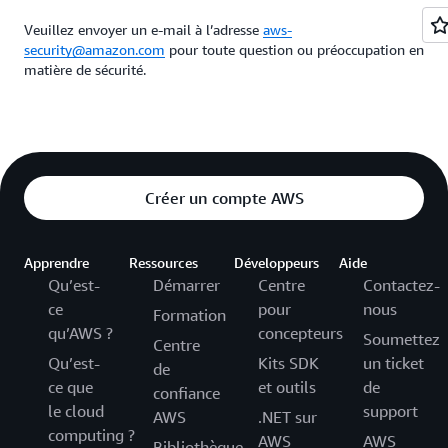
Veuillez envoyer un e‑mail à l’adresse
aws-
security@amazon.com
pour toute question ou préoccupation en
matière de sécurité.
Créer un compte AWS
Apprendre
Ressources
Développeurs
Aide
Qu’est-
Démarrer
Centre
Contactez-
ce
pour
nous
Formation
qu’AWS ?
concepteurs
Soumettez
Centre
Qu’est-
Kits SDK
un ticket
de
ce que
et outils
de
confiance
le cloud
support
AWS
.NET sur
computing ?
AWS
AWS
Bibliothèque