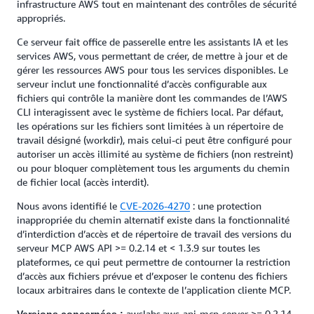
infrastructure AWS tout en maintenant des contrôles de sécurité
appropriés.
Ce serveur fait office de passerelle entre les assistants IA et les
services AWS, vous permettant de créer, de mettre à jour et de
gérer les ressources AWS pour tous les services disponibles. Le
serveur inclut une fonctionnalité d’accès configurable aux
fichiers qui contrôle la manière dont les commandes de l’AWS
CLI interagissent avec le système de fichiers local. Par défaut,
les opérations sur les fichiers sont limitées à un répertoire de
travail désigné (workdir), mais celui-ci peut être configuré pour
autoriser un accès illimité au système de fichiers (non restreint)
ou pour bloquer complètement tous les arguments du chemin
de fichier local (accès interdit).
Nous avons identifié le
CVE-2026-4270
: une protection
inappropriée du chemin alternatif existe dans la fonctionnalité
d’interdiction d’accès et de répertoire de travail des versions du
serveur MCP AWS API >= 0.2.14 et < 1.3.9 sur toutes les
plateformes, ce qui peut permettre de contourner la restriction
d’accès aux fichiers prévue et d’exposer le contenu des fichiers
locaux arbitraires dans le contexte de l’application cliente MCP.
awslabs.aws-api-mcp-server >= 0.2.14,