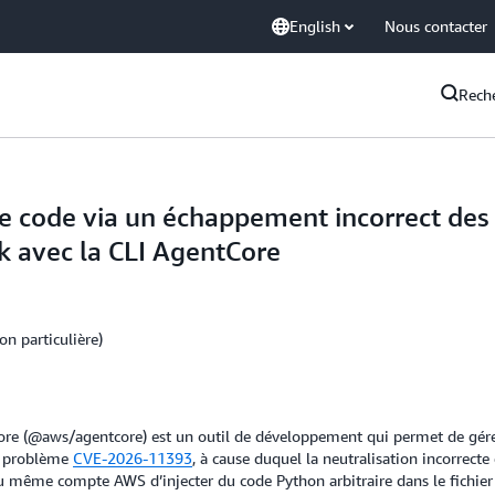
English
Nous contacter
Rech
 code via un échappement incorrect des t
k avec la CLI AgentCore
on particulière)
e (@aws/agentcore) est un outil de développement qui permet de gérer le
e problème
CVE-2026-11393
, à cause duquel la neutralisation incorrect
du même compte AWS d’injecter du code Python arbitraire dans le fichi