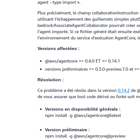
agent --type import ».
Plus précisément, le champ collaborationInstruction 
utilisant l’échappement des guillemets simples plutô
bedrock:AssociateAgentCollaborator pourrait créer une
l’agent importé. Si ce fichier généré était ensuite e
l’environnement du service d’exécution AgentCore, le 
Versions affectées :
@aws/agentcore >= 0.4.0 ET <= 0.14.1
versions préliminaires >= 0.3.0-preview.7.0 et <=
Résolution :
Ce problème a été résolu dans la version
0.14.2
de @
de vous assurer que tout code dérivé ou forké soit mis
Versions en disponibilité générale :
npm install -g @aws/agentcore@latest
Version préliminaire :
npm install -g @aws/agentcore@preview