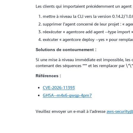
Les clients qui importaient précédemment un agent s
mettre à niveau la CLI vers la version 0.14.2/1.0.
supprimer l’agent concerné de leur projet : « a
réexécuter « agentcore add agent --type import » 
exécuter « agentcore deploy --yes » pour remplac
Solutions de contournement :
Si une mise à niveau immédiate est impossible, les c
contenant des séquences """ et les remplacer par \"\
Références :
CVE-2026-11393
GHSA--m4x6-gwgp-4pm7
Veuillez envoyer un e‑mail à l’adresse
aws-security