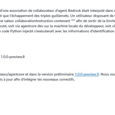
d’une association de collaborateur d’agent Bedrock était interpolé dans 
t que l’échappement des triples guillemets. Un utilisateur disposant de 
 valeur collaborationInstruction contenant """ afin de sortir de la limit
xécuté, soit via agentcore dev sur la machine locale du développeur, soit
code Python injecté s’exécuterait avec les informations d’identification
 1.0.0-preview.8
aws/agentcore et dans la version préliminaire
1.0.0-preview.9
. Nous vo
 à jour afin d’intégrer les nouveaux correctifs.