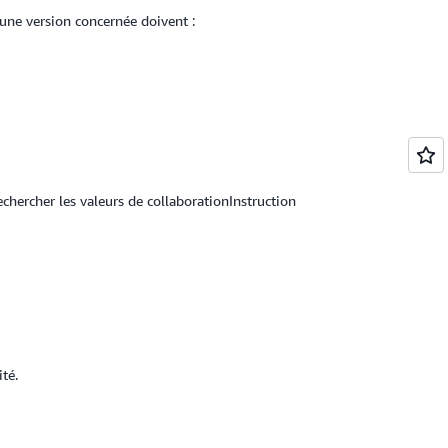
une version concernée doivent :
chercher les valeurs de collaborationInstruction
té.