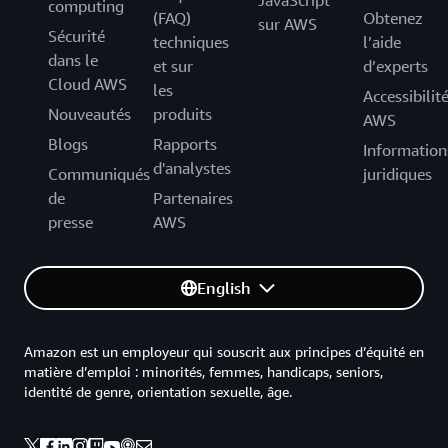
JavaScript
computing
(FAQ)
Obtenez
sur AWS
Sécurité
techniques
l’aide
dans le
et sur
d’experts
Cloud AWS
les
Accessibilit
Nouveautés
produits
AWS
Blogs
Rapports
Information
d'analystes
Communiqués
juridiques
de
Partenaires
presse
AWS
English
Amazon est un employeur qui souscrit aux principes d’équité en
matière d’emploi : minorités, femmes, handicaps, seniors,
identité de genre, orientation sexuelle, âge.