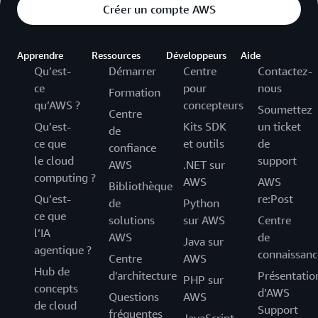
Créer un compte AWS
Apprendre
Ressources
Développeurs
Aide
Qu’est-
Démarrer
Centre
Contactez-
ce
pour
nous
Formation
qu’AWS ?
concepteurs
Soumettez
Centre
Qu’est-
Kits SDK
un ticket
de
ce que
et outils
de
confiance
le cloud
support
AWS
.NET sur
computing ?
AWS
AWS
Bibliothèque
Qu’est-
re:Post
de
Python
ce que
solutions
sur AWS
Centre
l’IA
AWS
de
Java sur
agentique ?
connaissanc
Centre
AWS
Hub de
d'architecture
Présentatio
PHP sur
concepts
d’AWS
Questions
AWS
de cloud
Support
fréquentes