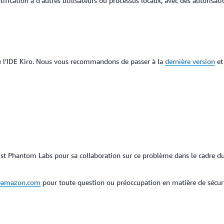
ification à d’autres utilisateurs ou processus locaux, avec des autorisat
 l’IDE Kiro. Nous vous recommandons de passer à la
dernière version
et
st Phantom Labs pour sa collaboration sur ce problème dans le cadre d
@amazon.com
pour toute question ou préoccupation en matière de sécuri