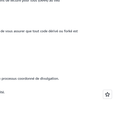
ions de lecture pour tous (0644) au lieu
 de vous assurer que tout code dérivé ou forké est
u processus coordonné de divulgation.
té.