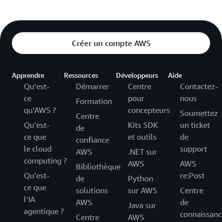
Créer un compte AWS
Apprendre
Ressources
Développeurs
Aide
Qu’est-
Démarrer
Centre
Contactez-
ce
pour
nous
Formation
qu’AWS ?
concepteurs
Soumettez
Centre
Qu’est-
Kits SDK
un ticket
de
ce que
et outils
de
confiance
le cloud
support
AWS
.NET sur
computing ?
AWS
AWS
Bibliothèque
Qu’est-
re:Post
de
Python
ce que
solutions
sur AWS
Centre
l’IA
AWS
de
Java sur
agentique ?
connaissanc
Centre
AWS