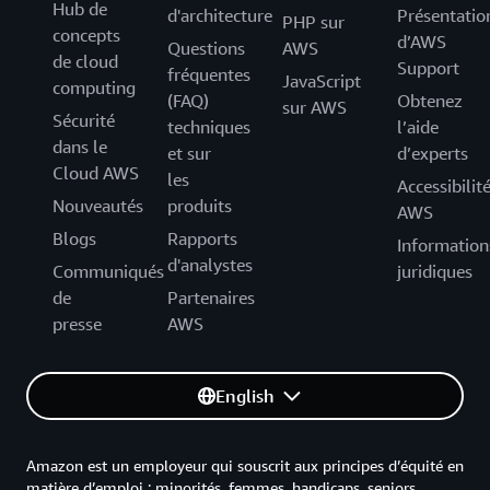
Hub de
d'architecture
Présentatio
PHP sur
concepts
d’AWS
Questions
AWS
de cloud
Support
fréquentes
JavaScript
computing
(FAQ)
Obtenez
sur AWS
Sécurité
techniques
l’aide
dans le
et sur
d’experts
Cloud AWS
les
Accessibilit
Nouveautés
produits
AWS
Blogs
Rapports
Information
d'analystes
Communiqués
juridiques
de
Partenaires
presse
AWS
English
Amazon est un employeur qui souscrit aux principes d’équité en
matière d’emploi : minorités, femmes, handicaps, seniors,