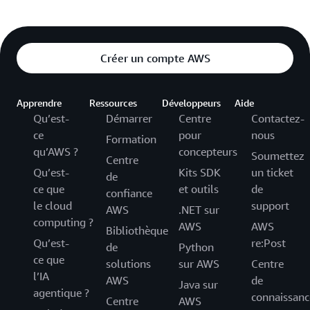
Créer un compte AWS
Apprendre
Ressources
Développeurs
Aide
Qu’est-
Démarrer
Centre
Contactez-
ce
pour
nous
Formation
qu’AWS ?
concepteurs
Soumettez
Centre
Qu’est-
Kits SDK
un ticket
de
ce que
et outils
de
confiance
le cloud
support
AWS
.NET sur
computing ?
AWS
AWS
Bibliothèque
Qu’est-
re:Post
de
Python
ce que
solutions
sur AWS
Centre
l’IA
AWS
de
Java sur
agentique ?
connaissanc
Centre
AWS