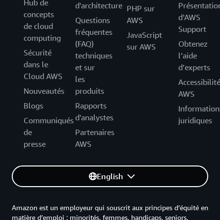
Hub de
d'architecture
Présentatio
PHP sur
concepts
d’AWS
Questions
AWS
de cloud
Support
fréquentes
JavaScript
computing
(FAQ)
Obtenez
sur AWS
Sécurité
techniques
l’aide
dans le
et sur
d’experts
Cloud AWS
les
Accessibilit
Nouveautés
produits
AWS
Blogs
Rapports
Information
d'analystes
Communiqués
juridiques
de
Partenaires
presse
AWS
English
Amazon est un employeur qui souscrit aux principes d’équité en
matière d’emploi : minorités, femmes, handicaps, seniors,