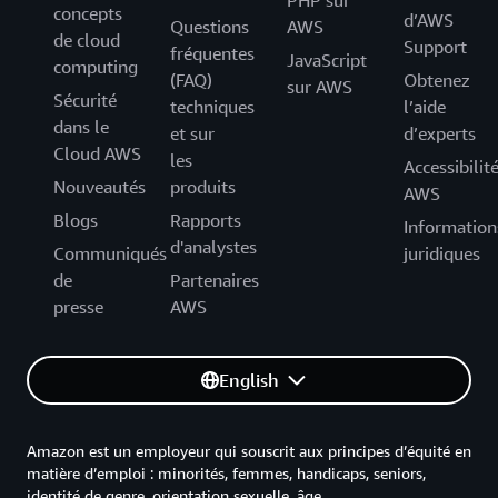
PHP sur
concepts
d’AWS
Questions
AWS
de cloud
Support
fréquentes
JavaScript
computing
(FAQ)
Obtenez
sur AWS
Sécurité
techniques
l’aide
dans le
et sur
d’experts
Cloud AWS
les
Accessibilit
Nouveautés
produits
AWS
Blogs
Rapports
Information
d'analystes
Communiqués
juridiques
de
Partenaires
presse
AWS
English
Amazon est un employeur qui souscrit aux principes d’équité en
matière d’emploi : minorités, femmes, handicaps, seniors,
identité de genre, orientation sexuelle, âge.