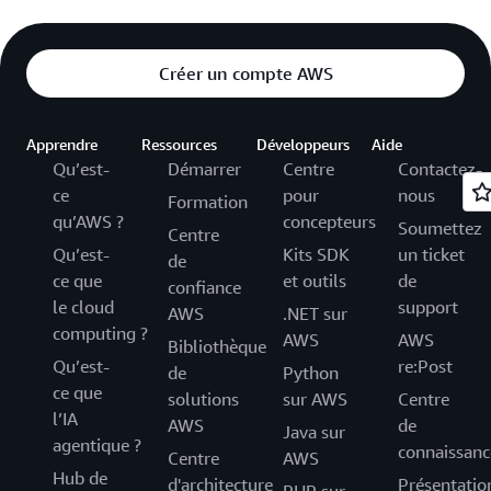
Créer un compte AWS
Apprendre
Ressources
Développeurs
Aide
Qu’est-
Démarrer
Centre
Contactez-
ce
pour
nous
Formation
qu’AWS ?
concepteurs
Soumettez
Centre
Qu’est-
Kits SDK
un ticket
de
ce que
et outils
de
confiance
le cloud
support
AWS
.NET sur
computing ?
AWS
AWS
Bibliothèque
Qu’est-
re:Post
de
Python
ce que
solutions
sur AWS
Centre
l’IA
AWS
de
Java sur
agentique ?
connaissanc
Centre
AWS
Hub de
d'architecture
Présentatio