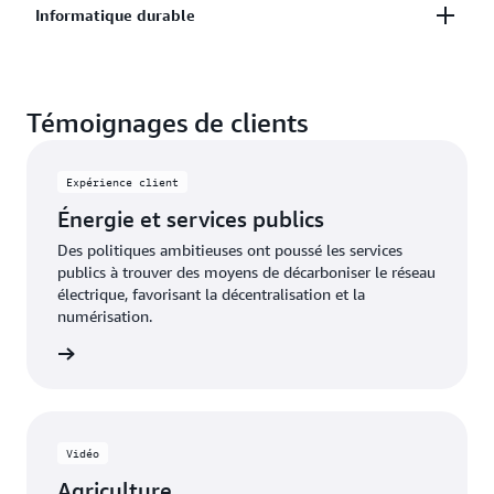
carbone.
Informatique durable
transport et les émissions de carbone grâce à
l’analytique des données et au machine learning.
Mesurez, prédisez et réduisez les émissions de
carbone associées à l’infrastructure informatique et
Témoignages de clients
aux charges de travail cloud.
Expérience client
Énergie et services publics
Des politiques ambitieuses ont poussé les services
publics à trouver des moyens de décarboniser le réseau
électrique, favorisant la décentralisation et la
numérisation.
oir plus
Vidéo
Agriculture