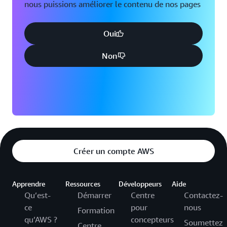
nous puissions améliorer le contenu de nos pages
Oui
Non
Créer un compte AWS
Apprendre
Ressources
Développeurs
Aide
Qu’est-
Démarrer
Centre
Contactez-
ce
pour
nous
Formation
qu’AWS ?
concepteurs
Soumettez
Centre