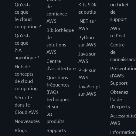
Qu’est-
Kits SDK
un ticket
de
ce que
et outils
de
confiance
le cloud
support
AWS
.NET sur
computing ?
AWS
AWS
Bibliothèque
Qu’est-
re:Post
de
Python
ce que
solutions
sur AWS
Centre
l’IA
AWS
de
Java sur
agentique ?
connaissanc
Centre
AWS
Hub de
d'architecture
Présentatio
PHP sur
concepts
d’AWS
Questions
AWS
de cloud
Support
fréquentes
JavaScript
computing
(FAQ)
Obtenez
sur AWS
Sécurité
techniques
l’aide
dans le
et sur
d’experts
Cloud AWS
les
Accessibilit
Nouveautés
produits
AWS
Blogs
Rapports
Information