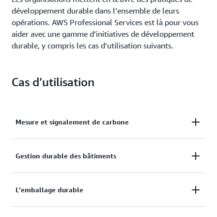
développement durable dans l’ensemble de leurs
opérations. AWS Professional Services est là pour vous
aider avec une gamme d’initiatives de développement
durable, y compris les cas d’utilisation suivants.
Cas d’utilisation
Mesure et signalement de carbone
Transformez les processus métier tout au long de la
Gestion durable des bâtiments
chaîne d’approvisionnement en un équivalent
carbone pour comparer, gérer et rendre compte,
Comprenez les émissions de carbone de vos
avec précision, des progrès en matière de
L’emballage durable
opérations de construction, afin d’identifier les
développement durable.
domaines d’efficacité énergétique et de réduction de
Réduisez les déchets d’emballage, les coûts de