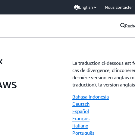
English
Nous contacter
Rech
x
La traduction ci-dessous est 
cas de divergence, d’incohéren
dernière version en anglais mi
 AWS
traduction), la version anglai
Bahasa Indonesia
Deutsch
Español
Français
Italiano
Português