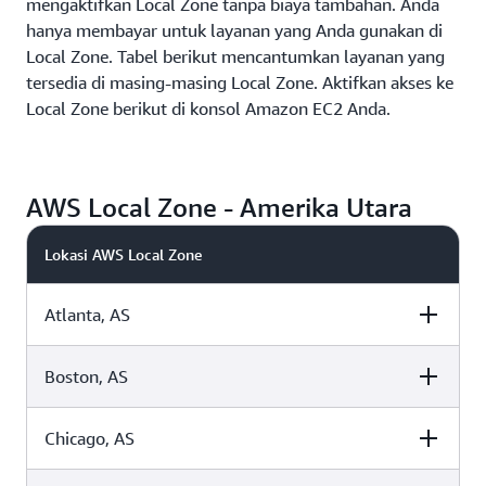
mengaktifkan Local Zone tanpa biaya tambahan. Anda
hanya membayar untuk layanan yang Anda gunakan di
Local Zone. Tabel berikut mencantumkan layanan yang
tersedia di masing-masing Local Zone. Aktifkan akses ke
Local Zone berikut di konsol Amazon EC2 Anda.
AWS Local Zone - Amerika Utara
Lokasi AWS Local Zone
Atlanta, AS
Boston, AS
Nama Local Zone
Amazon EC2
Amazon EBS
Chicago, AS
Nama Local Zone
Amazon EC2
Amazon EBS