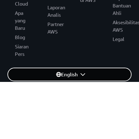
di AWS
Cloud
Bantuan
Laporan
Apa
Ahli
Analis
yang
Aksesibilita
Partner
Baru
AWS
AWS
Blog
Legal
Siaran
Pers
English
Amazon merupakan Pemberi Kerja yang Memberikan
Kesempatan yang Sama untuk semua orang:
Minoritas/Wanita/Difabel/Veteran/Identitas Gender/Orientasi
Seksual/Usia.