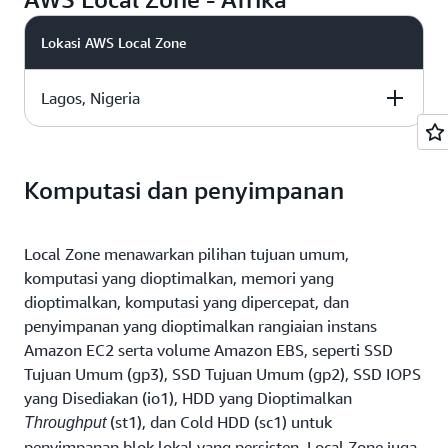
Lokasi AWS Local Zone
Lagos, Nigeria
Muskat:
Muskat:
Muskat:
me-south-1-mct-
Instans T3, C5, R5,
Tipe volume gp
1a
G4dn, dan M5
Nama Local Zone
Amazon EC2
Amazon EBS
Komputasi dan penyimpanan
Local Zone menawarkan pilihan tujuan umum,
Lagos:
Lagos:
Lagos:
komputasi yang dioptimalkan, memori yang
Instans T3, C5, R5,
dioptimalkan, komputasi yang dipercepat, dan
af-south-1-los-1a
Tipe volume gp
G4dn, dan M5
penyimpanan yang dioptimalkan rangiaian instans
Amazon EC2 serta volume Amazon EBS, seperti SSD
Tujuan Umum (gp3), SSD Tujuan Umum (gp2), SSD IOPS
yang Disediakan (io1), HDD yang Dioptimalkan
(st1), dan Cold HDD (sc1) untuk
Throughput
penyimpanan blok lokal yang persisten. Local Zone juga