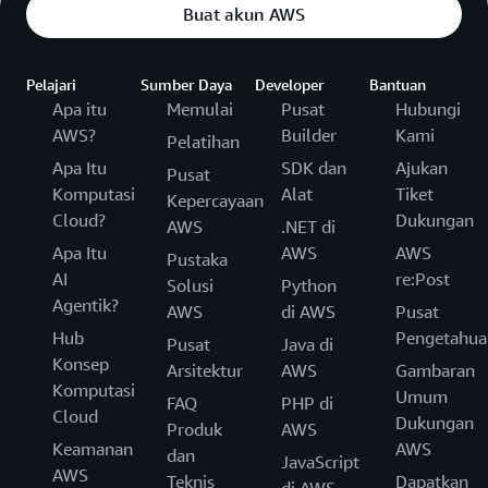
Buat akun AWS
Pelajari
Sumber Daya
Developer
Bantuan
Apa itu
Memulai
Pusat
Hubungi
AWS?
Builder
Kami
Pelatihan
Apa Itu
SDK dan
Ajukan
Pusat
Komputasi
Alat
Tiket
Kepercayaan
Cloud?
Dukungan
AWS
.NET di
Apa Itu
AWS
AWS
Pustaka
AI
re:Post
Solusi
Python
Agentik?
AWS
di AWS
Pusat
Hub
Pengetahua
Pusat
Java di
Konsep
Arsitektur
AWS
Gambaran
Komputasi
Umum
FAQ
PHP di
Cloud
Dukungan
Produk
AWS
Keamanan
AWS
dan
JavaScript
AWS
Teknis
Dapatkan