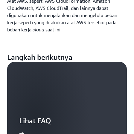
Alat AWS, seperti AWS CloudFormation, Amazon
CloudWatch, AWS CloudTrail, dan lainnya dapat
digunakan untuk menjalankan dan mengelola beban
kerja seperti yang dilakukan alat AWS tersebut pada
beban kerja
saat ini.
cloud
Langkah berikutnya
Lihat FAQ
engkapnya