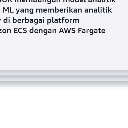
 ML yang memberikan analitik
tsheet meningkatkan frekuensi
ahaan operasi keuangan BILL
y di berbagai platform
roughput rekayasa menggunakan
nfrastrukturnya dan mendukung
on ECS dengan AWS Fargate
n Infrastruktur Menggunakan
S Fargate
gunakan Amazon ECS dengan AW
an