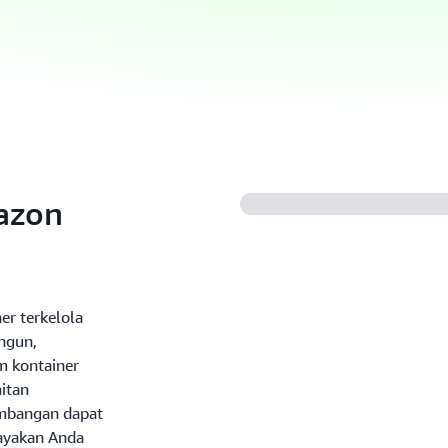
azon
er terkelola
ngun,
m kontainer
itan
embangan dapat
ayakan Anda