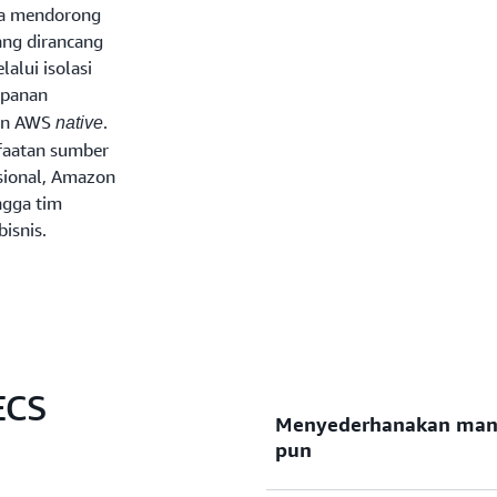
na mendorong
ang dirancang
lui isolasi
mpanan
nan AWS
.
native
faatan sumber
asional, Amazon
ngga tim
isnis.
ECS
Menyederhanakan mana
pun