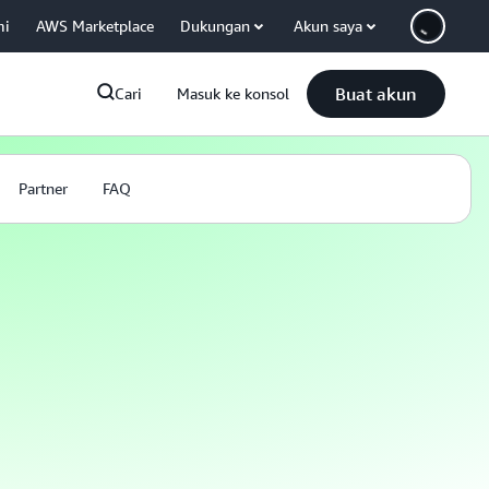
mi
AWS Marketplace
Dukungan
Akun saya
Buat akun
Cari
Masuk ke konsol
Partner
FAQ