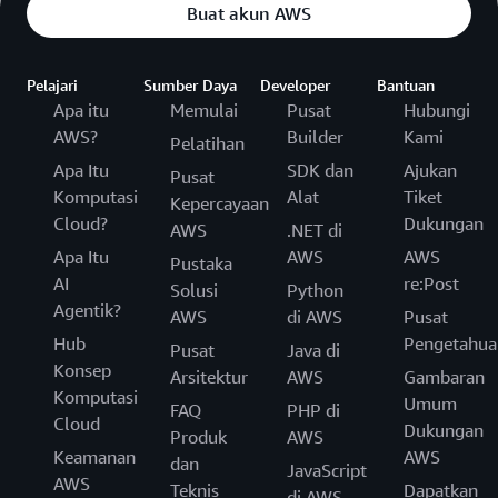
Buat akun AWS
Pelajari
Sumber Daya
Developer
Bantuan
Apa itu
Memulai
Pusat
Hubungi
AWS?
Builder
Kami
Pelatihan
Apa Itu
SDK dan
Ajukan
Pusat
Komputasi
Alat
Tiket
Kepercayaan
Cloud?
Dukungan
AWS
.NET di
Apa Itu
AWS
AWS
Pustaka
AI
re:Post
Solusi
Python
Agentik?
AWS
di AWS
Pusat
Hub
Pengetahua
Pusat
Java di
Konsep
Arsitektur
AWS
Gambaran
Komputasi
Umum
FAQ
PHP di
Cloud
Dukungan
Produk
AWS
Keamanan
AWS
dan
JavaScript
AWS
Teknis
Dapatkan
di AWS