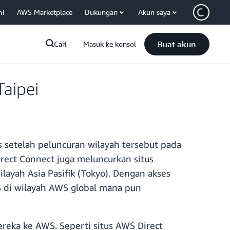
mi
AWS Marketplace
Dukungan
Akun saya
Buat akun
Cari
Masuk ke konsol
Taipei
is setelah peluncuran wilayah tersebut pada
rect Connect juga meluncurkan situs
layah Asia Pasifik (Tokyo). Dengan akses
S di wilayah AWS global mana pun
reka ke AWS. Seperti situs AWS Direct