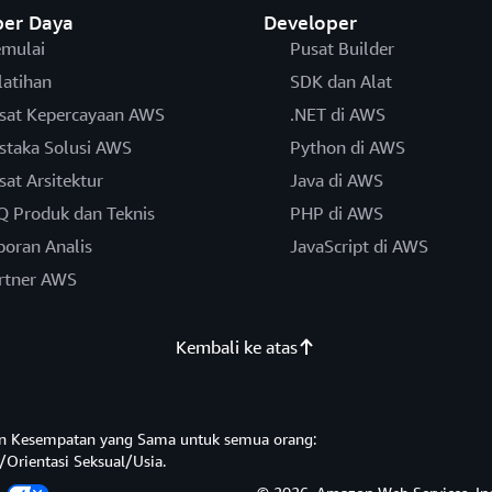
er Daya
Developer
mulai
Pusat Builder
latihan
SDK dan Alat
sat Kepercayaan AWS
.NET di AWS
staka Solusi AWS
Python di AWS
sat Arsitektur
Java di AWS
Q Produk dan Teknis
PHP di AWS
poran Analis
JavaScript di AWS
rtner AWS
Kembali ke atas
n Kesempatan yang Sama untuk semua orang:
/Orientasi Seksual/Usia.