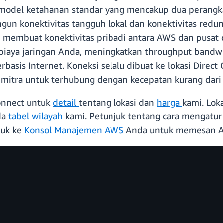
an model ketahanan standar yang mencakup dua perang
 konektivitas tangguh lokal dan konektivitas redun
membuat konektivitas pribadi antara AWS dan pusat d
 biaya jaringan Anda, meningkatkan throughput band
rbasis Internet. Koneksi selalu dibuat ke lokasi Direct
 mitra untuk terhubung dengan kecepatan kurang dar
onnect untuk
detail
tentang lokasi dan
harga
kami. Lok
da
tabel wilayah
kami. Petunjuk tentang cara mengatur
suk ke
Konsol Manajemen AWS
Anda untuk memesan AW