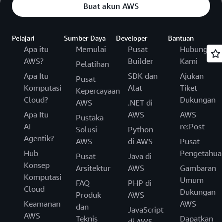
Buat akun AWS
Pelajari
Sumber Daya
Developer
Bantuan
Apa itu
Memulai
Pusat
Hubungi
AWS?
Builder
Kami
Pelatihan
Apa Itu
SDK dan
Ajukan
Pusat
Komputasi
Alat
Tiket
Kepercayaan
Cloud?
Dukungan
AWS
.NET di
Apa Itu
AWS
AWS
Pustaka
AI
re:Post
Solusi
Python
Agentik?
AWS
di AWS
Pusat
Hub
Pengetahua
Pusat
Java di
Konsep
Arsitektur
AWS
Gambaran
Komputasi
Umum
FAQ
PHP di
Cloud
Dukungan
Produk
AWS
Keamanan
AWS
dan
JavaScript
AWS
Teknis
Dapatkan
di AWS