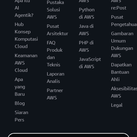
Apa Itu
AWS
AWS
Pustaka
AI
re:Post
Solusi
Python
Agentik?
AWS
di AWS
Pusat
Hub
Pengetahua
Pusat
Java di
Konsep
Arsitektur
AWS
Gambaran
Komputasi
Umum
FAQ
PHP di
Cloud
Dukungan
Produk
AWS
Keamanan
AWS
dan
JavaScript
AWS
Teknis
Dapatkan
di AWS
Cloud
Bantuan
Laporan
Apa
Ahli
Analis
yang
Aksesibilita
Partner
Baru
AWS
AWS
Blog
Legal
Siaran
Pers