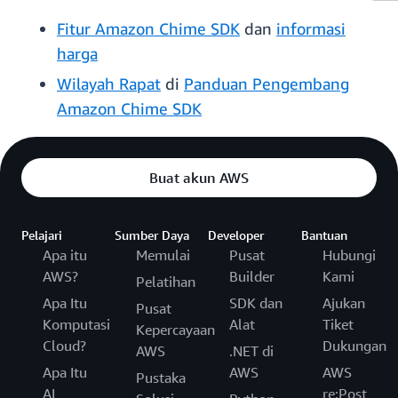
Fitur Amazon Chime SDK
dan
informasi
harga
Wilayah Rapat
di
Panduan Pengembang
Amazon Chime SDK
Buat akun AWS
Pelajari
Sumber Daya
Developer
Bantuan
Apa itu
Memulai
Pusat
Hubungi
AWS?
Builder
Kami
Pelatihan
Apa Itu
SDK dan
Ajukan
Pusat
Komputasi
Alat
Tiket
Kepercayaan
Cloud?
Dukungan
AWS
.NET di
Apa Itu
AWS
AWS
Pustaka
AI
re:Post