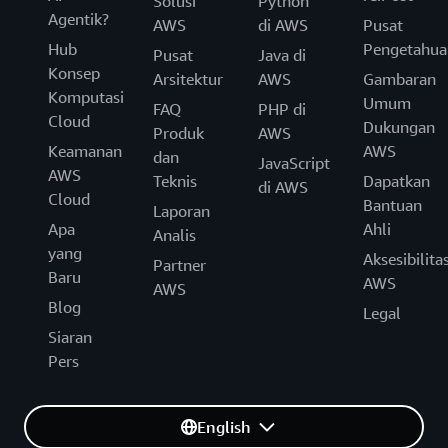
Solusi
Python
Agentik?
AWS
di AWS
Pusat
Hub
Pengetahua
Pusat
Java di
Konsep
Arsitektur
AWS
Gambaran
Komputasi
Umum
FAQ
PHP di
Cloud
Dukungan
Produk
AWS
Keamanan
AWS
dan
JavaScript
AWS
Teknis
Dapatkan
di AWS
Cloud
Bantuan
Laporan
Apa
Ahli
Analis
yang
Aksesibilita
Partner
Baru
AWS
AWS
Blog
Legal
Siaran
Pers
English