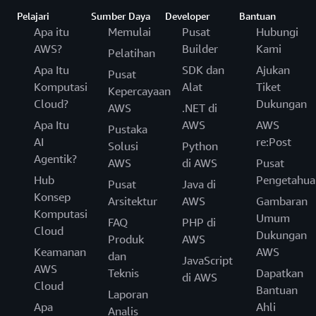
Pelajari
Sumber Daya
Developer
Bantuan
Apa itu
Memulai
Pusat
Hubungi
AWS?
Builder
Kami
Pelatihan
Apa Itu
SDK dan
Ajukan
Pusat
Komputasi
Alat
Tiket
Kepercayaan
Cloud?
Dukungan
AWS
.NET di
Apa Itu
AWS
AWS
Pustaka
AI
re:Post
Solusi
Python
Agentik?
AWS
di AWS
Pusat
Hub
Pengetahua
Pusat
Java di
Konsep
Arsitektur
AWS
Gambaran
Komputasi
Umum
FAQ
PHP di
Cloud
Dukungan
Produk
AWS
Keamanan
AWS
dan
JavaScript
AWS
Teknis
Dapatkan
di AWS
Cloud
Bantuan
Laporan
Apa
Ahli
Analis