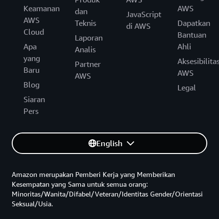
Keamanan
AWS
dan
JavaScript
AWS
Teknis
Dapatkan
di AWS
Cloud
Bantuan
Laporan
Apa
Ahli
Analis
yang
Aksesibilita
Partner
Baru
AWS
AWS
Blog
Legal
Siaran
Pers
English
Amazon merupakan Pemberi Kerja yang Memberikan
Kesempatan yang Sama untuk semua orang:
Minoritas/Wanita/Difabel/Veteran/Identitas Gender/Orientasi
Seksual/Usia.