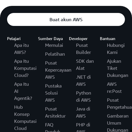
Buat akun AWS
Pelajari
Sumber Daya
Developer
Bantuan
Apa itu
Memulai
Pusat
Hubungi
AWS?
Builder
Kami
Pelatihan
Apa Itu
SDK dan
Ajukan
Pusat
Komputasi
Alat
Tiket
Kepercayaan
Cloud?
Dukungan
AWS
.NET di
Apa Itu
AWS
AWS
Pustaka
AI
re:Post
Solusi
Python
Agentik?
AWS
di AWS
Pusat
Hub
Pengetahua
Pusat
Java di
Konsep
Arsitektur
AWS
Gambaran
Komputasi
Umum
FAQ
PHP di
Cloud
Dukungan
Produk
AWS