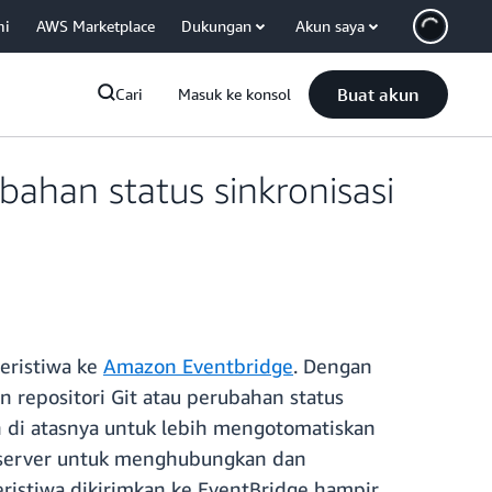
mi
AWS Marketplace
Dukungan
Akun saya
Buat akun
Cari
Masuk ke konsol
ahan status sinkronisasi
peristiwa ke
Amazon Eventbridge
. Dengan
 repositori Git atau perubahan status
 di atasnya untuk lebih mengotomatiskan
irserver untuk menghubungkan dan
eristiwa dikirimkan ke EventBridge hampir