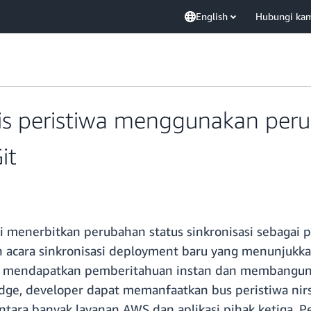
English
Hubungi ka
is peristiwa menggunakan perub
it
i menerbitkan perubahan status sinkronisasi sebagai 
 acara sinkronisasi deployment baru yang menunjukkan
isa mendapatkan pemberitahuan instan dan membangun
ridge, developer dapat memanfaatkan bus peristiwa n
tara banyak layanan AWS dan aplikasi pihak ketiga. P