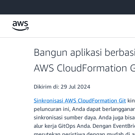
a11y-skip-to-main-content
Bangun aplikasi berbas
AWS CloudFormation G
Dikirim di:
29 Jul 2024
Sinkronisasi AWS CloudFormation Git
kin
peluncuran ini, Anda dapat berlangganan
sinkronisasi sumber daya. Anda juga b
alur kerja GitOps Anda. Dengan EventB
merutekan peristiwa dengan mudah di an