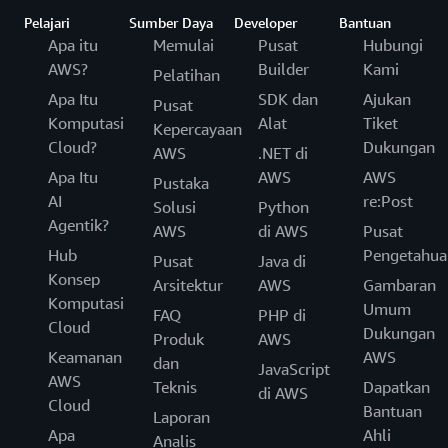
Pelajari
Sumber Daya
Developer
Bantuan
Apa itu
Memulai
Pusat
Hubungi
AWS?
Builder
Kami
Pelatihan
Apa Itu
SDK dan
Ajukan
Pusat
Komputasi
Alat
Tiket
Kepercayaan
Cloud?
Dukungan
AWS
.NET di
Apa Itu
AWS
AWS
Pustaka
AI
re:Post
Solusi
Python
Agentik?
AWS
di AWS
Pusat
Hub
Pengetahua
Pusat
Java di
Konsep
Arsitektur
AWS
Gambaran
Komputasi
Umum
FAQ
PHP di
Cloud
Dukungan
Produk
AWS
Keamanan
AWS
dan
JavaScript
AWS
Teknis
Dapatkan
di AWS
Cloud
Bantuan
Laporan
Apa
Ahli
Analis