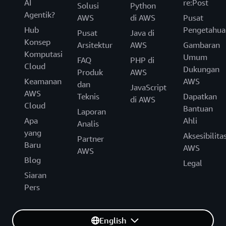
AI
re:Post
Solusi
Python
Agentik?
AWS
di AWS
Pusat
Hub
Pengetahua
Pusat
Java di
Konsep
Arsitektur
AWS
Gambaran
Komputasi
Umum
FAQ
PHP di
Cloud
Dukungan
Produk
AWS
Keamanan
AWS
dan
JavaScript
AWS
Teknis
Dapatkan
di AWS
Cloud
Bantuan
Laporan
Apa
Ahli
Analis
yang
Aksesibilita
Partner
Baru
AWS
AWS
Blog
Legal
Siaran
Pers
English