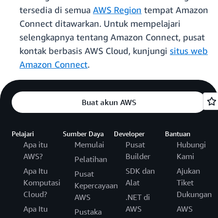
tersedia di semua
AWS Region
tempat Amazon
Connect ditawarkan. Untuk mempelajari
selengkapnya tentang Amazon Connect, pusat
kontak berbasis AWS Cloud, kunjungi
situs web
Amazon Connect
.
Buat akun AWS
Pelajari
Sumber Daya
Developer
Bantuan
Apa itu
Memulai
Pusat
Hubungi
AWS?
Builder
Kami
Pelatihan
Apa Itu
SDK dan
Ajukan
Pusat
Komputasi
Alat
Tiket
Kepercayaan
Cloud?
Dukungan
AWS
.NET di
Apa Itu
AWS
AWS
Pustaka