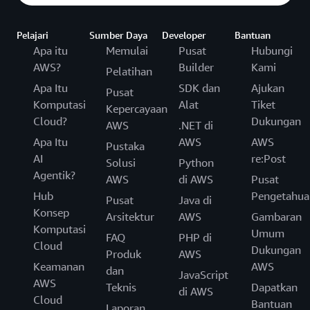
Pelajari
Sumber Daya
Developer
Bantuan
Apa itu
Memulai
Pusat
Hubungi
AWS?
Builder
Kami
Pelatihan
Apa Itu
SDK dan
Ajukan
Pusat
Komputasi
Alat
Tiket
Kepercayaan
Cloud?
Dukungan
AWS
.NET di
Apa Itu
AWS
AWS
Pustaka
AI
re:Post
Solusi
Python
Agentik?
AWS
di AWS
Pusat
Hub
Pengetahua
Pusat
Java di
Konsep
Arsitektur
AWS
Gambaran
Komputasi
Umum
FAQ
PHP di
Cloud
Dukungan
Produk
AWS
Keamanan
AWS
dan
JavaScript
AWS
Teknis
Dapatkan
di AWS
Cloud
Bantuan
Laporan