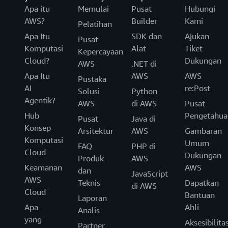
Apa itu
Memulai
Pusat
Hubungi
AWS?
Builder
Kami
Pelatihan
Apa Itu
SDK dan
Ajukan
Pusat
Komputasi
Alat
Tiket
Kepercayaan
Cloud?
Dukungan
AWS
.NET di
Apa Itu
AWS
AWS
Pustaka
AI
re:Post
Solusi
Python
Agentik?
AWS
di AWS
Pusat
Hub
Pengetahua
Pusat
Java di
Konsep
Arsitektur
AWS
Gambaran
Komputasi
Umum
FAQ
PHP di
Cloud
Dukungan
Produk
AWS
Keamanan
AWS
dan
JavaScript
AWS
Teknis
Dapatkan
di AWS
Cloud
Bantuan
Laporan
Apa
Ahli
Analis
yang
Aksesibilita
Partner